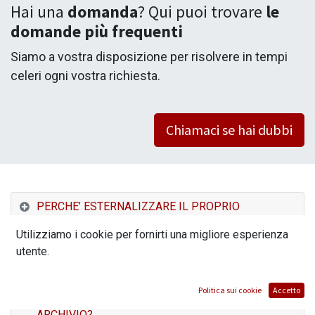
Hai una
domanda
? Qui puoi trovare
le
domande più frequenti
Siamo a vostra disposizione per risolvere in tempi
celeri ogni vostra richiesta.
Chiamaci se hai dubbi
PERCHE’ ESTERNALIZZARE IL PROPRIO
ARCHIVIO?
Utilizziamo i cookie per fornirti una migliore esperienza
utente.
QUALI SONO I RISPARMI NEL PASSAGGIO DALLA
GESTIONE CARTACEA ALLA GESTIONE DIGITALE?
Politica sui cookie
Accetto
QUANDO E’ NECESSARIO RIORDINARE UN
ARCHIVIO?